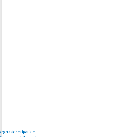
Vegetazione ripariale