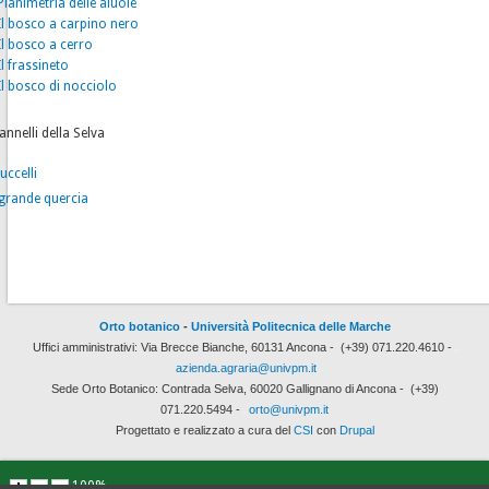
Planimetria delle aiuole
Il bosco a carpino nero
Il bosco a cerro
Il frassineto
Il bosco di nocciolo
pannelli della Selva
 uccelli
grande quercia
Orto botanico
-
Università Politecnica delle Marche
Uffici amministrativi: Via Brecce Bianche, 60131 Ancona -
(+39) 071.220.4610 -
azienda.agraria@univpm.it
Sede Orto Botanico: Contrada Selva, 60020 Gallignano di Ancona -
(+39)
071.220.5494
-
orto@univpm.it
Progettato e realizzato a cura del
CSI
con
Drupal
100%