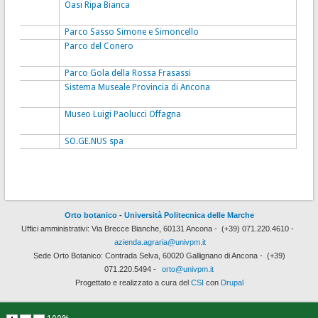
Oasi Ripa Bianca
Parco Sasso Simone e Simoncello
Parco del Conero
Parco Gola della Rossa Frasassi
Sistema Museale Provincia di Ancona
Museo Luigi Paolucci Offagna
SO.GE.NUS spa
Orto botanico
-
Università Politecnica delle Marche
Uffici amministrativi: Via Brecce Bianche, 60131 Ancona -
(+39) 071.220.4610 -
azienda.agraria@univpm.it
Sede Orto Botanico: Contrada Selva, 60020 Gallignano di Ancona -
(+39)
071.220.5494
-
orto@univpm.it
Progettato e realizzato a cura del
CSI
con
Drupal